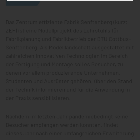
Das Zentrum effiziente Fabrik Senftenberg (kurz:
ZEF) ist eine Modellprojekt des Lehrstuhls für
Fabrikplanung und Fabrikbetrieb der BTU Cottbus-
Senftenberg. Als Modelllandschaft ausgestattet mit
zahlreichen innovativen Technologien im Bereich
der Fertigung und Montage soll es Besucher, zu
denen vor allem produzierende Unternehmen,
Studenten und Ausrüster gehören, über den Stand
der Technik informieren und für die Anwendung in
der Praxis sensibilisieren.
Nachdem im letzten Jahr pandemiebedingt keine
Besucher empfangen werden konnten, findet
dieses Jahr nach einer umfangreichen Erweiterung