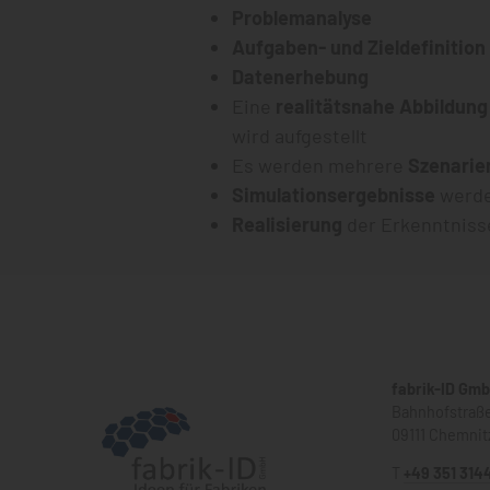
Problemanalyse
Aufgaben- und Zieldefinition
Datenerhebung
Eine
realitätsnahe Abbildung
wird aufgestellt
Es werden mehrere
Szenarie
Simulationsergebnisse
werde
Realisierung
der Erkenntnis
fabrik-ID Gm
Bahnhofstraße
09111 Chemnit
T
+49 351 314