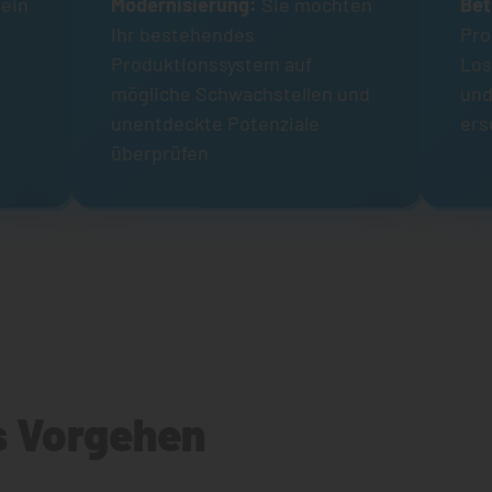
 ein
Modernisierung:
Sie möchten
Bet
Ihr bestehendes
Pro
Produktionssystem auf
Los
mögliche Schwachstellen und
und
unentdeckte Potenziale
ers
überprüfen
s Vorgehen