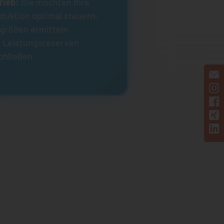
rieb:
Sie möchten Ihre
duktion optimal steuern,
größen ermitteln
 Leistungsreserven
chließen