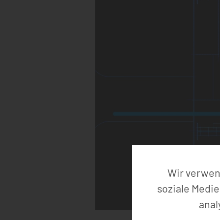
Wir verwend
soziale Medie
anal