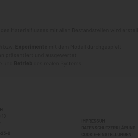
des Materialflusses mit allen Bestandsteilen wird erstel
n
bzw.
Experimente
mit dem Modell durchgespielt
n präsentiert und ausgewertet
se und
Betrieb
des realen Systems
bH
 10
IMPRESSUM
z
DATENSCHUTZERKLÄRUNG
423-0
COOKIE-EINSTELLUNGEN