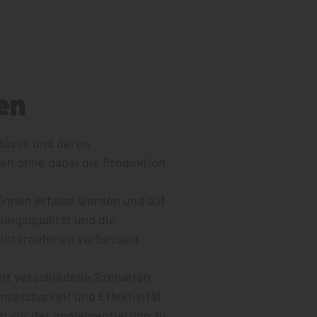
en
flüsse und deren
en ohne dabei die Produktion
önnen erfasst werden und auf
ungsqualität und die
Unternehmen verbessert
eit verschiedene Szenarien
setzbarkeit und Effektivität
 vor der Implementierung zu