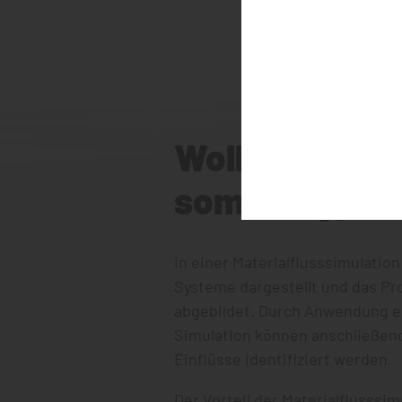
Wollen Sie Ihr
somit Engpäs
In einer Materialflusssimulatio
Systeme dargestellt und das Pr
abgebildet. Durch Anwendung 
Simulation können anschließen
Einflüsse identifiziert werden.
Der Vorteil der Materialflusssim