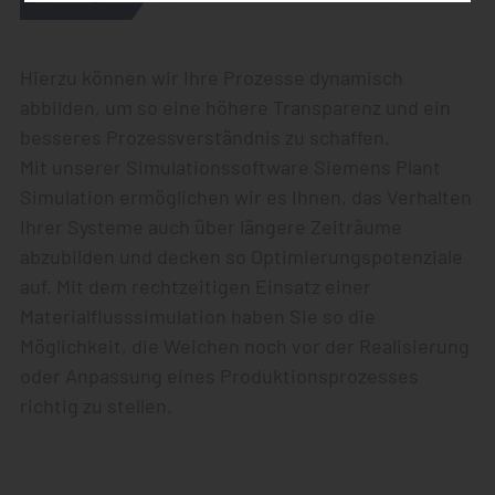
Hierzu können wir Ihre Prozesse dynamisch
abbilden, um so eine höhere Transparenz und ein
besseres Prozessverständnis zu schaffen.
Mit unserer Simulationssoftware Siemens Plant
Simulation ermöglichen wir es Ihnen, das Verhalten
Ihrer Systeme auch über längere Zeiträume
abzubilden und decken so Optimierungspotenziale
auf. Mit dem rechtzeitigen Einsatz einer
Materialflusssimulation haben Sie so die
Möglichkeit, die Weichen noch vor der Realisierung
oder Anpassung eines Produktionsprozesses
richtig zu stellen.