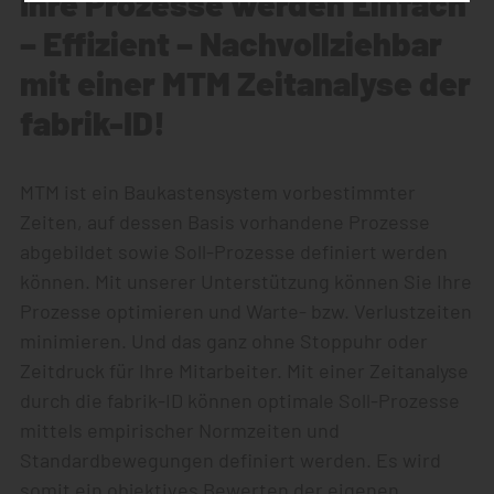
Ihre Prozesse werden Einfach
– Effizient – Nachvollziehbar
mit einer MTM Zeitanalyse der
fabrik-ID!
MTM ist ein Baukastensystem vorbestimmter
Zeiten, auf dessen Basis vorhandene Prozesse
abgebildet sowie Soll-Prozesse definiert werden
können. Mit unserer Unterstützung können Sie Ihre
Prozesse optimieren und Warte- bzw. Verlustzeiten
minimieren. Und das ganz ohne Stoppuhr oder
Zeitdruck für Ihre Mitarbeiter. Mit einer Zeitanalyse
durch die fabrik-ID können optimale Soll-Prozesse
mittels empirischer Normzeiten und
Standardbewegungen definiert werden. Es wird
somit ein objektives Bewerten der eigenen